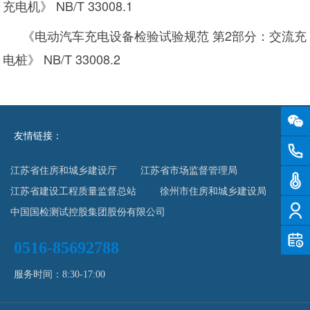
充电机》 NB/T 33008.1
《电动汽车充电设备检验试验规范 第2部分：交流充
电桩》 NB/T 33008.2
友情链接：
0516
江苏省住房和城乡建设厅
江苏省市场监督管理局
温度
江苏省建设工程质量监督总站
徐州市住房和城乡建设局
智慧
中国国检测试控股集团股份有限公司
客户
0516-85692788
服务时间：8:30-17:00