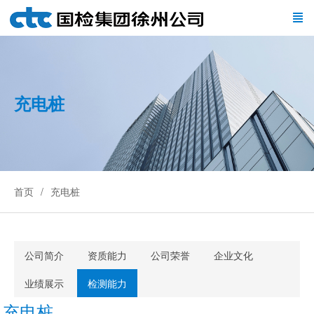
充电桩
首页
充电桩
公司简介
资质能力
公司荣誉
企业文化
业绩展示
检测能力
充电桩