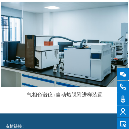
0516
气相色谱仪+自动热脱附进样装置
温度
智慧
客户
友情链接：