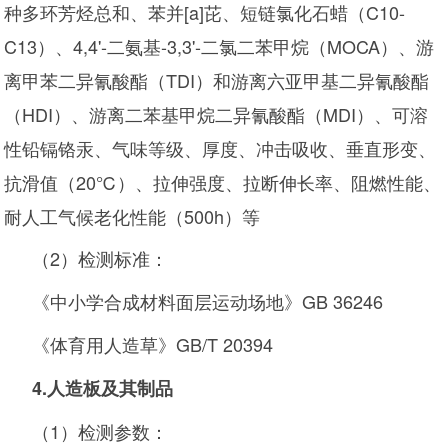
种多环芳烃总和、苯并[a]芘、短链氯化石蜡（C10-
C13）、4,4'-二氨基-3,3'-二氯二苯甲烷（MOCA）、游
离甲苯二异氰酸酯（TDI）和游离六亚甲基二异氰酸酯
（HDI）、游离二苯基甲烷二异氰酸酯（MDI）、可溶
性铅镉铬汞、气味等级、厚度、冲击吸收、垂直形变、
抗滑值（20℃）、拉伸强度、拉断伸长率、阻燃性能、
耐人工气候老化性能（500h）等
（2）检测标准：
《中小学合成材料面层运动场地》GB 36246
《体育用人造草》GB/T 20394
4.
人造板及其制品
（1）检测参数：