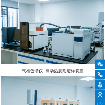
气相色谱仪+自动热脱附进样装置
0516
温度
智慧
客户