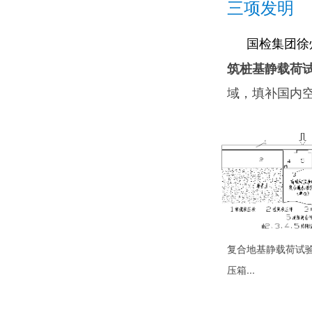
三项发明
国检集团徐
筑桩基静载荷
域，填补国内
复合地基静载荷试
压箱...