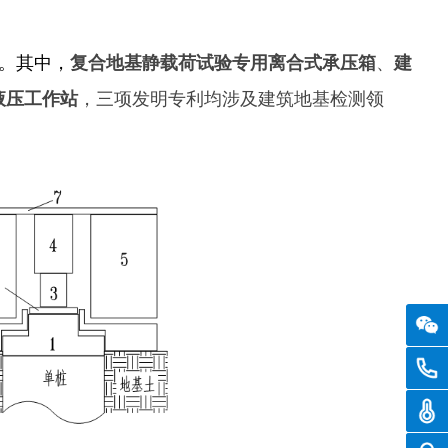
、
复合地基静载荷试验专用离合式承压箱
建
。其中
，
，
三项发明专利均涉及建筑地基检测领
液压工作站
0516
温度