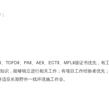
导；
DRⅡ、TOFDⅡ、PAⅡ、AEⅡ、ECTⅡ、MFLⅡ级证书优
论知识，能够独立进行相关工作；有项目工作经验者优先
并适应长期野外一线环境施工作业。