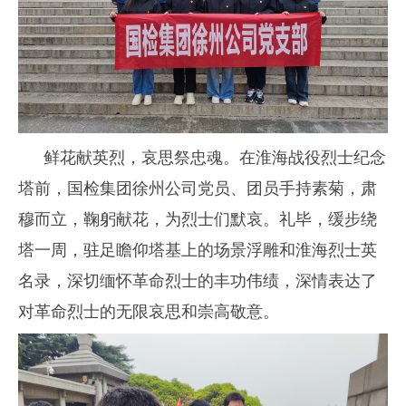
鲜花献英烈，哀思祭忠魂。在淮海战役烈士纪念
塔前，国检集团徐州公司党员、团员手持素菊，肃
穆而立，鞠躬献花，为烈士们默哀。礼毕，缓步绕
塔一周，驻足瞻仰塔基上的场景浮雕和淮海烈士英
名录，深切缅怀革命烈士的丰功伟绩，深情表达了
对革命烈士的无限哀思和崇高敬意。