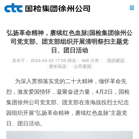
弘扬革命精神，赓续红色血脉|国检集团徐州公
司党支部、团支部组织开展清明祭扫主题党
日、团日活动
发布于： 2024-04-03 17:09
阅读：
468
分类：
党的建设
青年风采
公司要闻
为深入贯彻落实党的二十大精神，缅怀革命先
烈，激发爱国情怀，凝聚奋进力量，4月2日，国检
集团徐州公司党支部、团支部在淮海战役烈士纪念
园组织开展“弘扬革命精神，赓续红色血脉”主题党
日、团日活动。