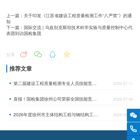
上一篇：关于印发《江苏省建设工程质量检测工作“八严禁”》的通
知
下一篇：国际交流 | 乌兹别克斯坦技术科学实验与质量控制中心代
表团到访国检集团
分享
推荐文章
第二届建设工程质量检测专业人员技能竞赛全国总决赛在徐州完美收官
2026-07-11
喜报！国检集团徐州公司荣获全国技能竞赛个人二等奖及单位三等奖！
2026-07-06
2026年度徐州市主体结构工程与钢结构工程检测能力验证暨技能竞赛活动顺利举办
2026-05-22
0516